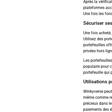
Après la vérific
plateformes acce
Une fois les fon
Sécuriser se
Une fois acheté, 
Utilisez des por
portefeuilles of
privées hors lign
Les portefeuille
populaire pour c
portefeuille qui
Utilisations 
Winkyverse peut 
même comme réco
précieux dans le
paiements des ét