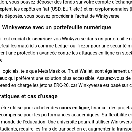
ation, vous pouvez déposer des fonds sur votre compte d’échange
ptent les dépôts en fiat (USD, EUR, etc.) et en cryptomonnaies (
ds déposés, vous pouvez procéder à l’achat de Winkyverse.
s Winkyverse avec un portefeuille numérique
il est crucial de
sécuriser
vos Winkyverse dans un portefeuille 
tefeuilles matériels comme Ledger ou Trezor pour une sécurité 
frent une protection avancée contre les attaques en ligne en stoc
e.
s logiciels, tels que MetaMask ou Trust Wallet, sont également u
eux qui préfèrent une solution plus accessible. Assurez-vous de 
 prend en charge les jetons ERC-20, car Winkyverse est basé sur 
pratiques et cas d’usage
être utilisé pour acheter des
cours en ligne
, financer des projets
mpense pour les performances académiques. Sa flexibilité en f
 monde de l’éducation. Une université pourrait utiliser Winkyvers
udiants, réduire les frais de transaction et augmenter la transp