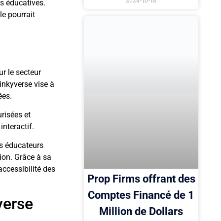
2024-10-18
s éducatives.
le pourrait
r le secteur
inkyverse vise à
ées.
risées et
nteractif.
es éducateurs
tion. Grâce à sa
accessibilité des
Prop Firms offrant des
Comptes Financé de 1
verse
Million de Dollars