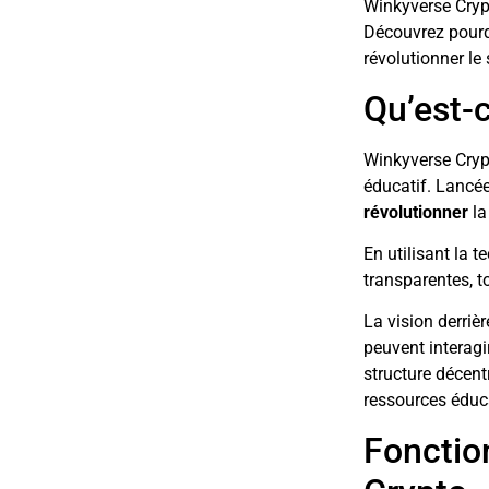
Winkyverse Cryp
Découvrez pourqu
révolutionner le 
Qu’est-
Winkyverse Cryp
éducatif. Lancée
révolutionner
la
En utilisant la 
transparentes, t
La vision derriè
peuvent interagi
structure décent
ressources éduca
Fonctio