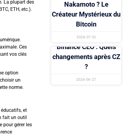
. La plupart des
Nakamoto ? Le
BTC, ETH, etc.).
Créateur Mystérieux du
Bitcoin
2024-07-01
numérique.
Binance CEO : Quels
maximale. Ces
kant vos clés
changements après CZ
?
ne option
2024-06-27
choisir un
cette norme.
 éducatifs, et
ait un outil
e pour gérer les
arence