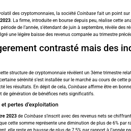
olatil des cryptomonnaies, la société
Coinbase
fait un point sur
 2023
. La firme, introduite en bourse depuis peu, réalise cette an
e période de l’année, s’étendant de juin à septembre, révèle des r
lgré une légère baisse des revenus comparée au trimestre précé
égerement contrasté mais des in
ette structure de cryptomonnaie révèlent un 3ème trimestre rela
ertaine sérénité s’est installée sur le marché au cours de cette p
té les résultats. En dépit de cela,
Coinbase
affirme être en bonne
t de génération de bénéfices nets significatifs.
et pertes d’exploitation
tre 2023
de
Coinbase
s’inscrit avec des revenus nets se chiffran
 que cette somme représente une diminution de plus de 6% par r
ent, elle reste en hausse de plus de 7,5% par rapport à l’année p