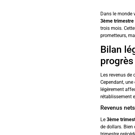
Dans le monde v
3ème trimestre
trois mois. Cett
prometteurs, ma
Bilan l
progrès
Les revenus de c
Cependant, une c
légèrement affec
rétablissement e
Revenus nets 
Le
3ème trimes
de dollars. Bien
trimestre précéd