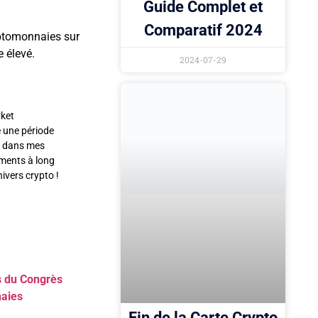
Guide Complet et
Comparatif 2024
yptomonnaies sur
e élevé.
2024-07-29
rket
e une période
ri dans mes
ements à long
ivers crypto !
es du Congrès
naies
Fin de la Carte Crypto