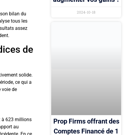
2024-10-18
 son bilan du
alyse tous les
ésultats assez
dent.
dices de
tivement solide.
ériode, ce qui a
 voie de
t à 623 millions
Prop Firms offrant des
apport au
Comptes Financé de 1
récédente. En ce