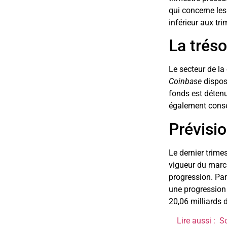
qui concerne les 
inférieur aux tri
La tréso
Le secteur de la
Coinbase
dispose
fonds est déten
également cons
Prévisio
Le dernier trime
vigueur du march
progression. Par 
une progression d
20,06 milliards d
Lire aussi :
So