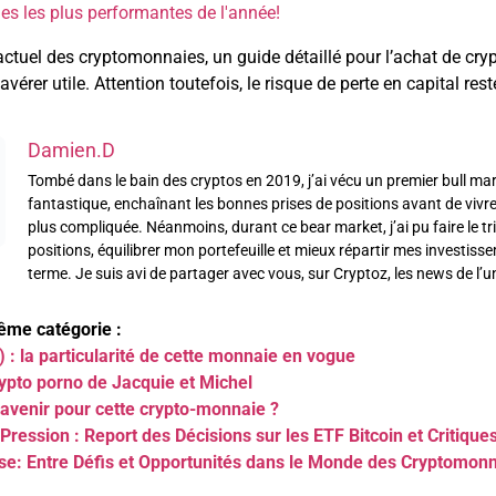
s les plus performantes de l'année!
ctuel des cryptomonnaies, un guide détaillé pour l’achat de cr
avérer utile. Attention toutefois, le risque de perte en capital rest
Damien.D
Tombé dans le bain des cryptos en 2019, j’ai vécu un premier bull ma
fantastique, enchaînant les bonnes prises de positions avant de vivr
plus compliquée. Néanmoins, durant ce bear market, j’ai pu faire le t
positions, équilibrer mon portefeuille et mieux répartir mes investiss
terme. Je suis avi de partager avec vous, sur Cryptoz, les news de l’un
même catégorie :
 : la particularité de cette monnaie en vogue
rypto porno de Jacquie et Michel
 avenir pour cette crypto-monnaie ?
Pression : Report des Décisions sur les ETF Bitcoin et Critiqu
se: Entre Défis et Opportunités dans le Monde des Cryptomon